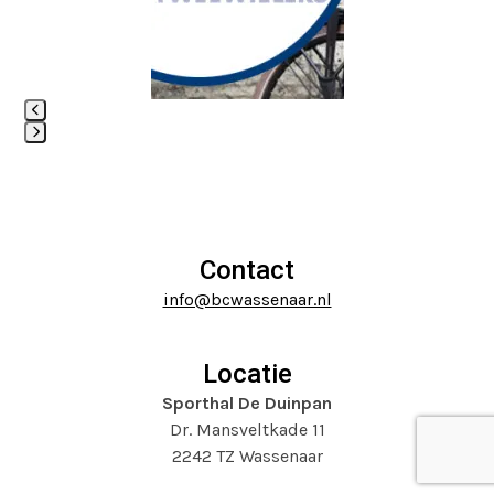
right
arrow
keys
to
access
Press
the
escape
carousel
to
navigation
go
buttons
to
Contact
the
info@bcwassenaar.nl
first
slide
Locatie
Sporthal De Duinpan
Dr. Mansveltkade 11
2242 TZ Wassenaar