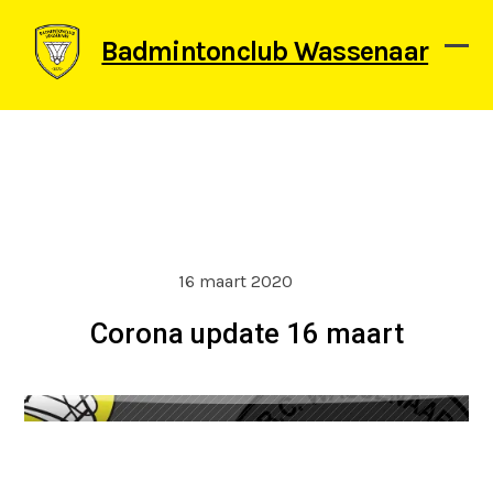
Skip
to
Badmintonclub Wassenaar
content
Ope
Clos
mob
mob
men
men
16 maart 2020
Corona update 16 maart