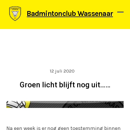
Skip
to
Badmintonclub Wassenaar
content
Ope
Clos
mob
mob
men
men
12 juli 2020
Groen licht blijft nog uit……
Na een week is er nog geen toestemming binnen