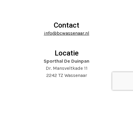
escape
carousel
to
navigation
go
buttons
to
Contact
the
info@bcwassenaar.nl
first
slide
Locatie
Sporthal De Duinpan
Dr. Mansveltkade 11
2242 TZ Wassenaar
Website door
Mooijontwerp