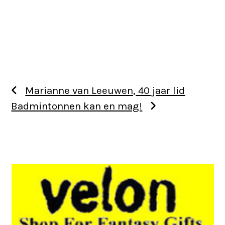
Marianne van Leeuwen, 40 jaar lid
Badmintonnen kan en mag!
Use
the
left
and
right