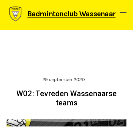
Skip
to
Badmintonclub Wassenaar
content
Ope
Clos
mob
mob
men
men
29 september 2020
W02: Tevreden Wassenaarse
teams