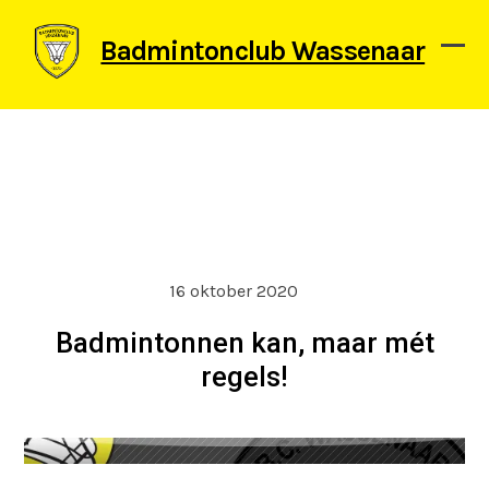
Skip
to
Badmintonclub Wassenaar
content
Ope
Clos
mob
mob
men
men
16 oktober 2020
Badmintonnen kan, maar mét
regels!