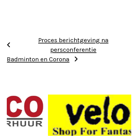
Proces berichtgeving na
persconferentie
Badminton en Corona
Use
the
left
and
right
arrow