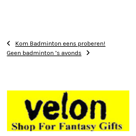
Kom Badminton eens proberen!
Geen badminton ’s avonds
Use
the
left
and
right
arrow