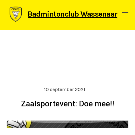
Skip
to
Badmintonclub Wassenaar
content
Ope
Clos
mob
mob
men
men
10 september 2021
Zaalsportevent: Doe mee!!