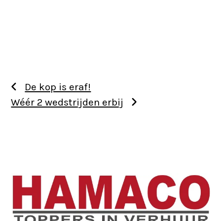
De kop is eraf!
Wéér 2 wedstrijden erbij
Use
the
left
and