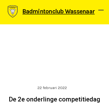
Skip
to
Badmintonclub Wassenaar
content
Ope
Clos
mob
mob
men
men
22 februari 2022
De 2e onderlinge competitiedag