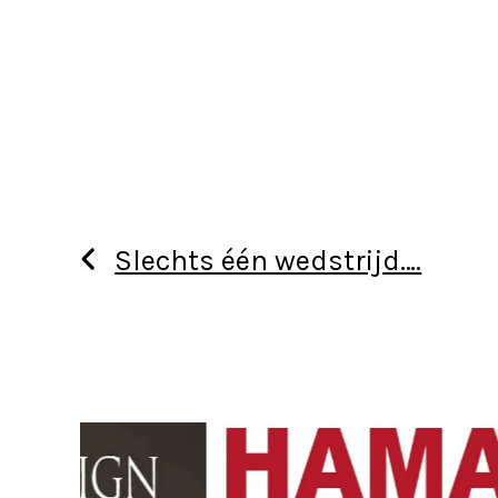
Slechts één wedstrijd….
Use
the