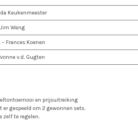
 Lida Keukenmeester
 Jim Wang
k – Frances Koenen
Yvonne v.d. Gugten
eltontoernooi en prijsuitreiking
dt er gespeeld om 2 gewonnen sets.
 zelf te regelen.