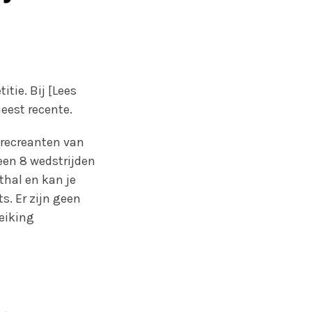
tie. Bij [Lees
eest recente.
-recreanten van
een 8 wedstrijden
thal en kan je
s. Er zijn geen
reiking