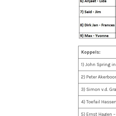
Koppels:
1) John Spring in
2) Peter Akerboo
3) Simon v.d. G
4) Toefail Hasse
5) Ernst Hagen 