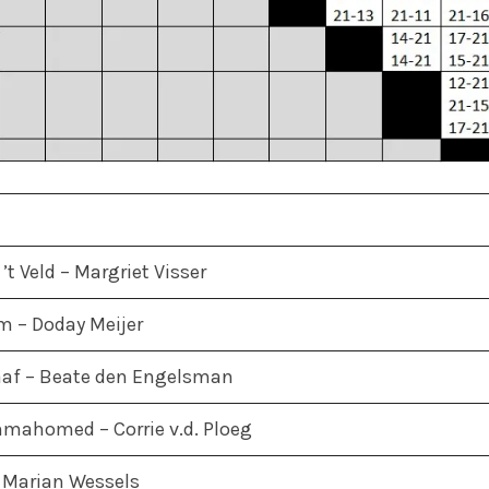
 ’t Veld – Margriet Visser
m – Doday Meijer
raaf – Beate den Engelsman
nmahomed – Corrie v.d. Ploeg
– Marian Wessels