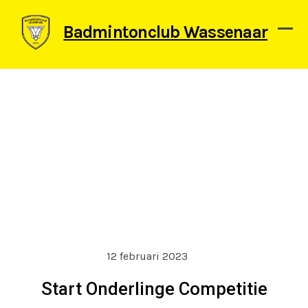
Skip
to
Badmintonclub Wassenaar
content
Ope
Clos
mob
mob
men
men
12 februari 2023
Start Onderlinge Competitie