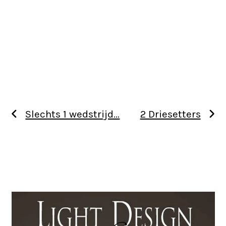
Slechts 1 wedstrijd…
2 Driesetters
Use
the
left