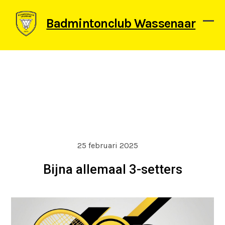
Skip
to
Badmintonclub Wassenaar
content
Ope
Clos
mob
mob
men
men
25 februari 2025
Bijna allemaal 3-setters