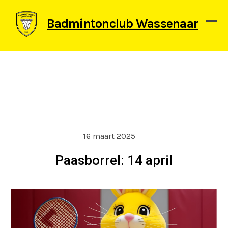
Skip
to
Badmintonclub Wassenaar
content
Ope
Clos
mob
mob
men
men
16 maart 2025
Paasborrel: 14 april