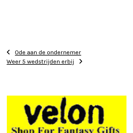
Ode aan de ondernemer
Weer 5 wedstrijden erbij
Use
the
left
and
right