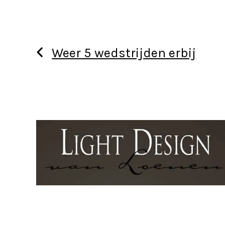
Weer 5 wedstrijden erbij
Use
the
left
and
right
arrow
keys