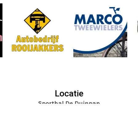
Locatie
Sporthal De Duinpan
Dr. Mansveltkade 11
2242 TZ Wassenaar