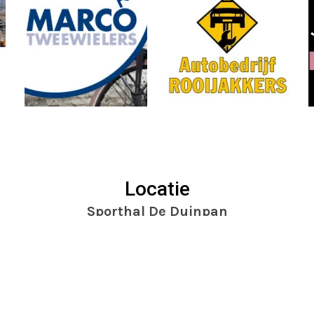
Locatie
Sporthal De Duinpan
Dr. Mansveltkade 11
2242 TZ Wassenaar