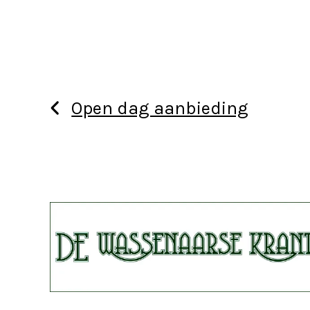
Open dag aanbieding
Use
the
left
and
right