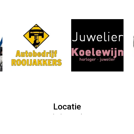
Locatie
Sporthal De Duinpan
Dr. Mansveltkade 11