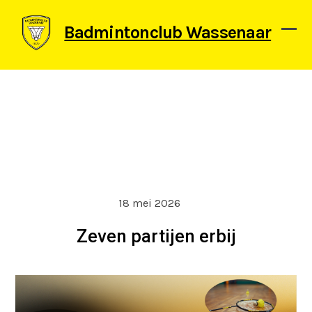
Skip
to
Badmintonclub Wassenaar
content
Ope
Clos
mob
mob
men
men
18 mei 2026
Zeven partijen erbij