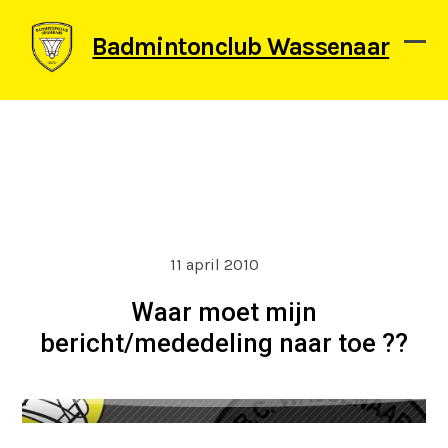
Skip
to
Badmintonclub Wassenaar
content
Ope
Clos
mob
mob
men
men
11 april 2010
Waar moet mijn
bericht/mededeling naar toe ??