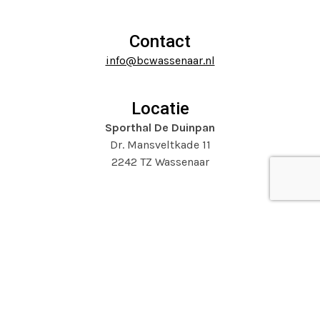
to
navigation
go
buttons
to
Contact
the
info@bcwassenaar.nl
first
slide
Locatie
Sporthal De Duinpan
Dr. Mansveltkade 11
2242 TZ Wassenaar
Website door
Mooijontwerp