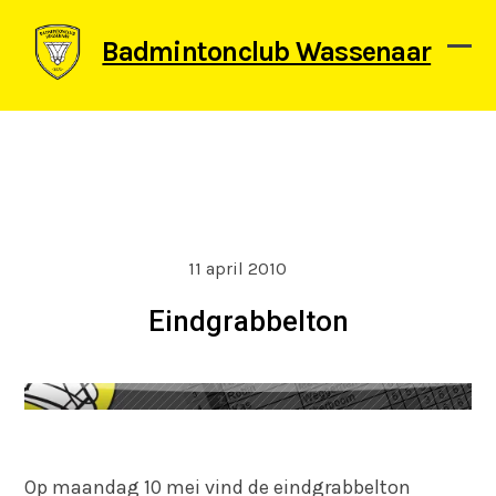
Skip
to
Badmintonclub Wassenaar
content
Ope
Clos
mob
mob
men
men
11 april 2010
Eindgrabbelton
Op maandag 10 mei vind de eindgrabbelton