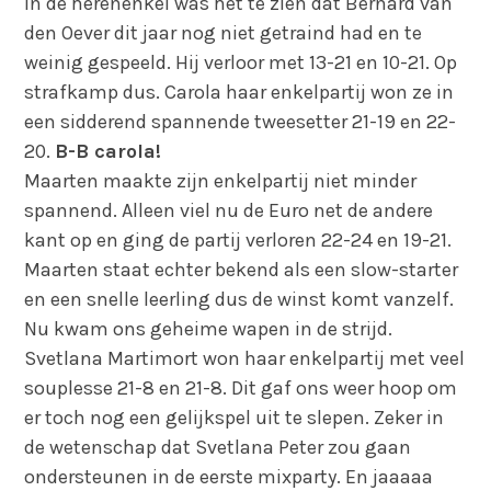
In de herenenkel was het te zien dat Bernard van
den Oever dit jaar nog niet getraind had en te
weinig gespeeld. Hij verloor met 13-21 en 10-21. Op
strafkamp dus. Carola haar enkelpartij won ze in
een sidderend spannende tweesetter 21-19 en 22-
20.
B-B carola!
Maarten maakte zijn enkelpartij niet minder
spannend. Alleen viel nu de Euro net de andere
kant op en ging de partij verloren 22-24 en 19-21.
Maarten staat echter bekend als een slow-starter
en een snelle leerling dus de winst komt vanzelf.
Nu kwam ons geheime wapen in de strijd.
Svetlana Martimort won haar enkelpartij met veel
souplesse 21-8 en 21-8. Dit gaf ons weer hoop om
er toch nog een gelijkspel uit te slepen. Zeker in
de wetenschap dat Svetlana Peter zou gaan
ondersteunen in de eerste mixparty. En jaaaaa