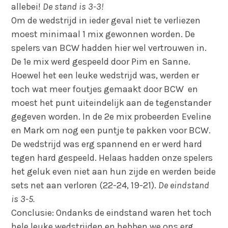
allebei!
De stand is 3-3!
Om de wedstrijd in ieder geval niet te verliezen
moest minimaal 1 mix gewonnen worden. De
spelers van BCW hadden hier wel vertrouwen in.
De 1
e
mix werd gespeeld door Pim en Sanne.
Hoewel het een leuke wedstrijd was, werden er
toch wat meer foutjes gemaakt door BCW en
moest het punt uiteindelijk aan de tegenstander
gegeven worden. In de 2
e
mix probeerden Eveline
en Mark om nog een puntje te pakken voor BCW.
De wedstrijd was erg spannend en er werd hard
tegen hard gespeeld. Helaas hadden onze spelers
het geluk even niet aan hun zijde en werden beide
sets net aan verloren (22-24, 19-21).
De eindstand
is 3-5.
Conclusie: Ondanks de eindstand waren het toch
hele leuke wedstrijden en hebben we ons erg