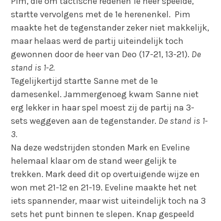
Pim, die om tactische redenen 1
e
heer speelde,
startte vervolgens met de 1
e
herenenkel. Pim
maakte het de tegenstander zeker niet makkelijk,
maar helaas werd de partij uiteindelijk toch
gewonnen door de heer van Deo (17-21, 13-21).
De
stand is 1-2.
Tegelijkertijd startte Sanne met de 1
e
damesenkel. Jammergenoeg kwam Sanne niet
erg lekker in haar spel moest zij de partij na 3-
sets weggeven aan de tegenstander.
De stand is 1-
3.
Na deze wedstrijden stonden Mark en Eveline
helemaal klaar om de stand weer gelijk te
trekken. Mark deed dit op overtuigende wijze en
won met 21-12 en 21-19. Eveline maakte het net
iets spannender, maar wist uiteindelijk toch na 3
sets het punt binnen te slepen. Knap gespeeld