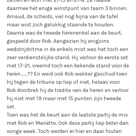
zetten en won met 21-15 en 21-8. Ze haalde
daarmee het enige winstpunt van team 3 binnen.
Arnaud, de scheids, viel nog bijna van de tafel
maar wist zich gelukkig staande te houden.
Daarna was de tweede herenenkel aan de beurt,
gespeeld door Rob. Aangezien hij enigzins
wedstrijdritme in de enkels mist was het toch een
zeer verdienstelijke stand. Hij verloor de eerste set
met 17-21, vreemd toch een bekende stand voor de
heren……?? En werd ook Rob wakker geschud toen
hij tegen de tribune op liep of niet, helaas voor
Rob doorbrak hij de tradite van de heren en verloor
hij niet met 19 maar met 15 punten zijn tweede
set.
Toen was het de beurt aan de laatste partij de mix
met Rob en Mariëtte. Ook deze partij liep beter dan
vorige week. Toch werden er hier en daar fouten