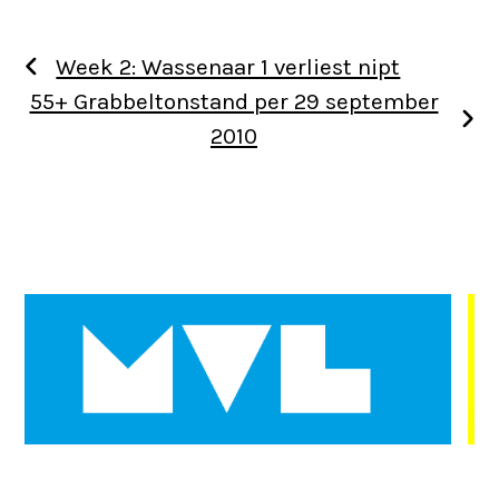
Week 2: Wassenaar 1 verliest nipt
55+ Grabbeltonstand per 29 september
2010
Use
the
left
and
right
arrow
keys
to