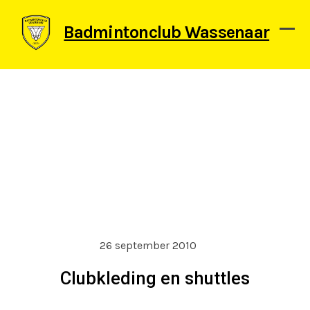
Skip
to
Badmintonclub Wassenaar
content
Ope
Clos
mob
mob
men
men
26 september 2010
Clubkleding en shuttles