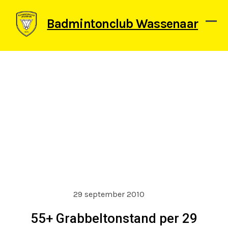
Skip
to
Badmintonclub Wassenaar
content
Ope
Clos
mob
mob
men
men
29 september 2010
55+ Grabbeltonstand per 29