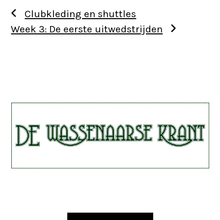
Clubkleding en shuttles
Week 3: De eerste uitwedstrijden
Use
the
left
and
right
arrow
keys
to
access
the
Use