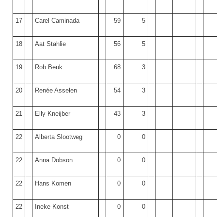
17
Carel Caminada
59
5
18
Aat Stahlie
56
5
19
Rob Beuk
68
3
20
Renée Asselen
54
3
21
Elly Kneijber
43
3
22
Alberta Slootweg
0
0
22
Anna Dobson
0
0
22
Hans Komen
0
0
22
Ineke Konst
0
0