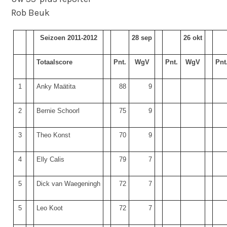
Rob Beuk
Seizoen 2011-2012
28 sep
26 okt
Totaalscore
Pnt.
WgV
Pnt.
WgV
Pnt
1
Anky Maätita
88
9
2
Bernie Schoorl
75
9
3
Theo Konst
70
9
4
Elly Calis
79
7
5
Dick van Waegeningh
72
7
5
Leo Koot
72
7