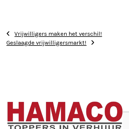
Vrijwilligers maken het verschil!
Geslaagde vrijwilligersmarkt!
Use
the
left
and