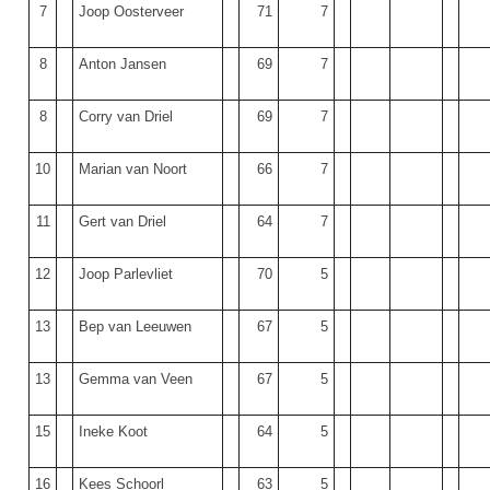
7
Joop Oosterveer
71
7
8
Anton Jansen
69
7
8
Corry van Driel
69
7
10
Marian van Noort
66
7
11
Gert van Driel
64
7
12
Joop Parlevliet
70
5
13
Bep van Leeuwen
67
5
13
Gemma van Veen
67
5
15
Ineke Koot
64
5
16
Kees Schoorl
63
5