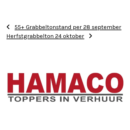
55+ Grabbeltonstand per 28 september
Herfstgrabbelton 24 oktober
Use
the
left
and
right
arrow
keys
to