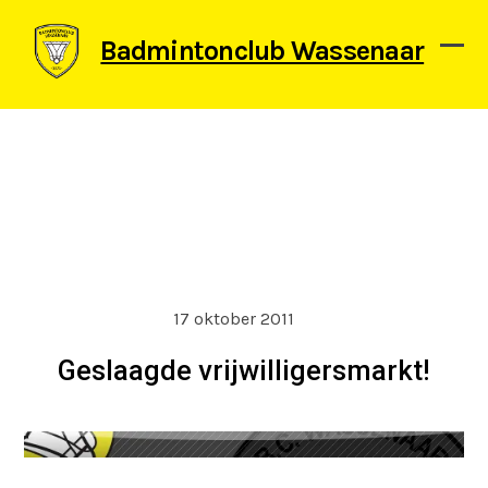
Skip
to
Badmintonclub Wassenaar
content
Ope
Clos
mob
mob
men
men
17 oktober 2011
Geslaagde vrijwilligersmarkt!