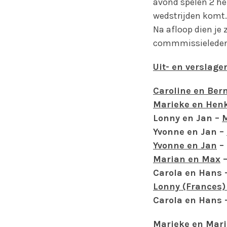
avond spelen 2 he
wedstrijden komt.
Na afloop dien je 
commmissieleden
Uit- en verslage
Caroline en Ber
Marieke en Hen
Lonny en Jan –
M
Yvonne en Jan –
Yvonne en Jan
– 
Marian en Max
–
Carola en Hans 
Lonny (Frances)
Carola en Hans 
Marieke en Mar