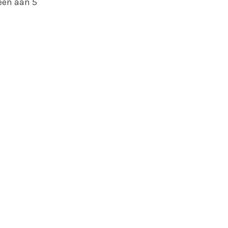
een aan 5
e