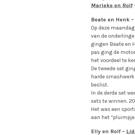
Marieke en Rolf
Beate en Henk 
Op deze maandagav
van de onderlinge
gingen Beate en H
pas ging de motor
het voordeel te k
De tweede set gin
harde smashwerk v
beslist.
In de derde set we
sets te winnen. 20 –
Het was een sportie
aan het “pluimpje
Elly en Rolf –
Lid