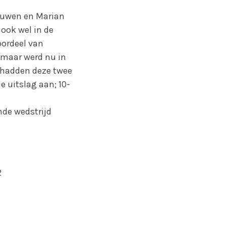
eeuwen en Marian
ook wel in de
voordeel van
e maar werd nu in
jk hadden deze twee
 uitslag aan; 10-
nde wedstrijd
2