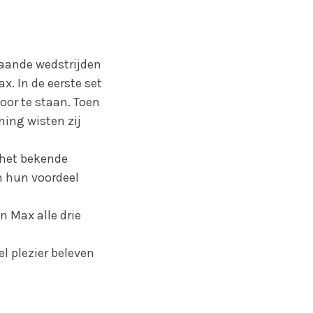
taande wedstrijden
. In de eerste set
oor te staan. Toen
ning wisten zij
 het bekende
n hun voordeel
n Max alle drie
el plezier beleven