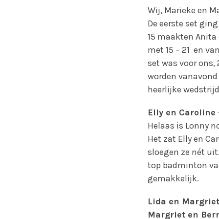
Wij, Marieke en M
De eerste set gin
15 maakten Anita e
met 15 – 21 en va
set was voor ons, 
worden vanavond e
heerlijke wedstrij
Elly en Caroline
Helaas is Lonny n
Het zat Elly en Ca
sloegen ze nét uit
top badminton van
gemakkelijk.
Lida en Margrie
Margriet en Ber