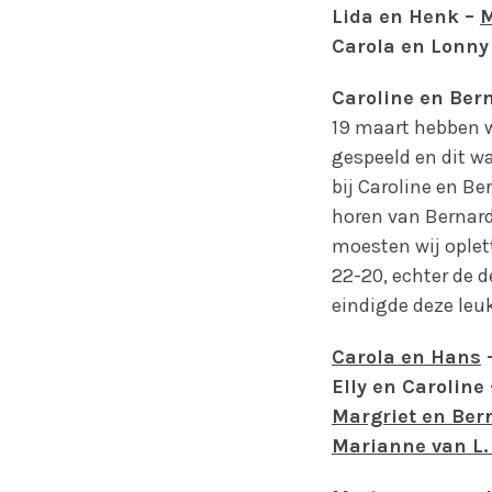
Lida en Henk –
M
Carola en Lonny
Caroline en Ber
19 maart hebben w
gespeeld en dit wa
bij Caroline en B
horen van Bernard
moesten wij oplet
22-20, echter de 
eindigde deze leuk
Carola en Hans
–
Elly en Caroline
Margriet en Ber
Marianne van L.