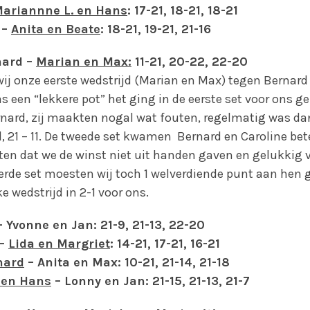
ariannne L. en Hans
: 17-21, 18-21, 18-21
 –
Anita en Beate
: 18-21, 19-21, 21-16
nard –
Marian en Max:
11-21, 20-22, 22-20
ij onze eerste wedstrijd (Marian en Max) tegen Bernard
s een “lekkere pot” het ging in de eerste set voor ons 
ernard, zij maakten nogal wat fouten, regelmatig was dan
, 21 – 11. De tweede set kwamen Bernard en Caroline bete
ten dat we de winst niet uit handen gaven en gelukkig 
derde set moesten wij toch 1 welverdiende punt aan hen 
e wedstrijd in 2-1 voor ons.
 Yvonne en Jan: 21-9, 21-13, 22-20
 –
Lida en Margriet
: 14-21, 17-21, 16-21
nard
– Anita en Max: 10-21, 21-14, 21-18
 en Hans
– Lonny en Jan: 21-15, 21-13, 21-7