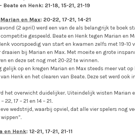
– Beate en Henk: 21-18, 15-21, 21-19
–
Marian en Max
: 20-22, 17-21, 14-21
ond (2 april) werd een van de als belangrijk te boek s
 competitie gespeeld. Beate en Henk tegen Marian en Max
enk voorspoedig van start en kwamen zelfs met 19-10 v
 draaien bij Marian en Max. Met moeite en grote inspan
eren en deze set nog met 20-22 te winnen.
g gelijk op en kregen Marian en Max steeds meer vat op
an Henk en het clearen van Beate. Deze set werd ook i
rd het overwicht duidelijker. Uiteindelijk wisten Marian e
 22, 17 – 21 en 14 – 21.
ve wedstrijd, waarbij opviel, dat alle vier spelers nog ve
 wippen”.
a en Henk
: 12-21, 17-21, 21-11