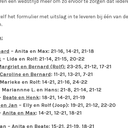
ren een wedstrijd meer om zo ervoor te zorgen dat ieder
zelf het formulier met uitslag in te leveren bij één van d
.
n:
nard
– Anita en Max: 21-16, 14-21, 21-18
k
– Lida en Rolf: 21-14, 21-15, 20-22
argriet en Bernard (Rolf):
23-25, 21-12, 17-21
Caroline en Bernard
: 11-21, 13-21, 7-21
Marieke en Rolf: 14-21, 21-16, 24-22
 Mariannne L. en Hans: 21-8, 21-14, 21-12
–
Beate en Henk
: 18-21, 14-21, 21-19
 en Jan
– Elly en Rolf (Joop): 19-21, 21-12, 22-20
–
Anita en Max
: 14-21, 12-21, 18-21
ian –
Anita en Beate
: 15-21, 21-19, 18-21