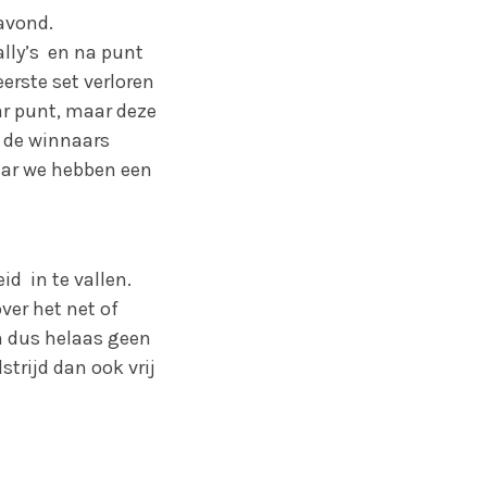
avond.
ally’s en na punt
erste set verloren
ar punt, maar deze
n de winnaars
aar we hebben een
d in te vallen.
ver het net of
ch dus helaas geen
rijd dan ook vrij