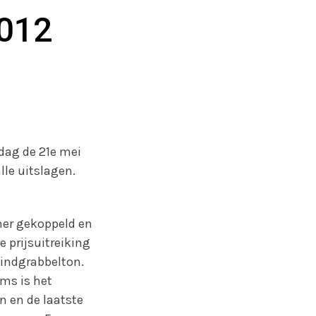
2012
ndag de 21e mei
alle uitslagen.
tner gekoppeld en
e prijsuitreiking
eindgrabbelton.
ms is het
n en de laatste