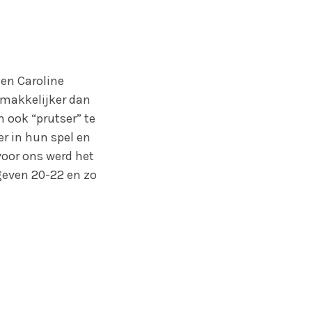
 en Caroline
gemakkelijker dan
 ook “prutser” te
r in hun spel en
voor ons werd het
geven 20-22 en zo