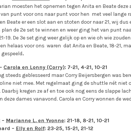
arian moesten het opnemen tegen Anita en Beate deze 
g van punt voor ons naar punt voor hen met veel lange r
n Beate er een slot aan en stoten door naar 21, wij dus e
n plan de 2e set te winnen en weer ging het van punt na
21-19. De 3e set ging weer gelijk op en wie oh wie zoude
n helaas voor ons waren dat Anita en Beate, 18-21, m
d gespeeld
.
 –
Carola en Lonny (Corry)
: 7-21, 4-21, 10-21
og steeds geblesseerd maar Corry Beijersbergen was berei
roline niet mee. Met regelmaat ging de shuttle nét niet o
. Daarbij kregen ze af en toe ook nog eens de slappe la
 deze dames vanavond. Carola en Corry wonnen de wedst
t –
Marianne L. en Yvonne
: 21-18, 8-21, 10-21
nard –
Elly en Rolf
: 23-25, 15-21, 21-12