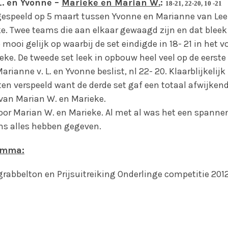
. en Yvonne –
Marieke en Marian W.
:
18-21, 22-20, 10 -21
 gespeeld op 5 maart tussen Yvonne en Marianne van L
e. Twee teams die aan elkaar gewaagd zijn en dat bleek 
p mooi gelijk op waarbij de set eindigde in 18- 21 in het 
eke. De tweede set leek in opbouw heel veel op de eerst
arianne v. L. en Yvonne beslist, nl 22- 20. Klaarblijkeli
n verspeeld want de derde set gaf een totaal afwijkende
 van Marian W. en Marieke.
voor Marian W. en Marieke. Al met al was het een spanne
ms alles hebben gegeven.
amma:
rabbelton en Prijsuitreiking Onderlinge competitie 201