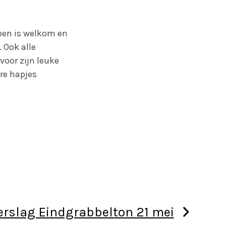
reen is welkom en
 Ook alle
oor zijn leuke
ere hapjes
erslag Eindgrabbelton 21 mei