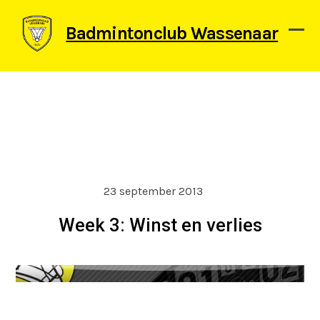
Skip
to
Badmintonclub Wassenaar
content
Ope
Clos
mob
mob
men
men
23 september 2013
Week 3: Winst en verlies