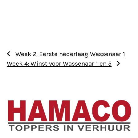
Week 2: Eerste nederlaag Wassenaar 1
Week 4: Winst voor Wassenaar 1 en 5
Use
the
left
and
right