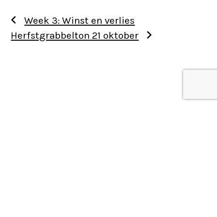
Week 3: Winst en verlies
Herfstgrabbelton 21 oktober
Use
the
left
and
right
arrow