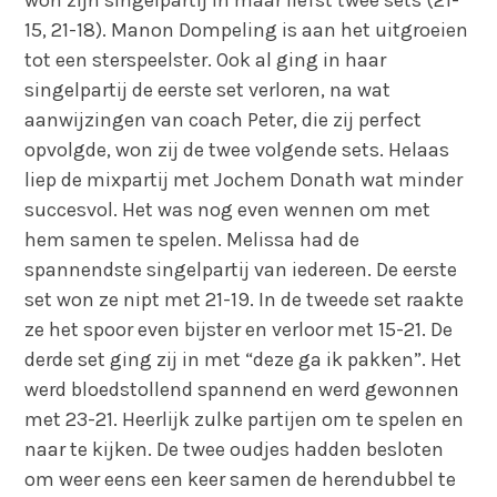
won zijn singelpartij in maar liefst twee sets (21-
15, 21-18). Manon Dompeling is aan het uitgroeien
tot een sterspeelster. Ook al ging in haar
singelpartij de eerste set verloren, na wat
aanwijzingen van coach Peter, die zij perfect
opvolgde, won zij de twee volgende sets. Helaas
liep de mixpartij met Jochem Donath wat minder
succesvol. Het was nog even wennen om met
hem samen te spelen. Melissa had de
spannendste singelpartij van iedereen. De eerste
set won ze nipt met 21-19. In de tweede set raakte
ze het spoor even bijster en verloor met 15-21. De
derde set ging zij in met “deze ga ik pakken”. Het
werd bloedstollend spannend en werd gewonnen
met 23-21. Heerlijk zulke partijen om te spelen en
naar te kijken. De twee oudjes hadden besloten
om weer eens een keer samen de herendubbel te