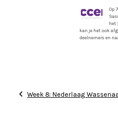
Op 7
Sass
het
kan je het ook af
deelnemers en naa
Week 8: Nederlaag Wassenaa