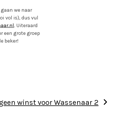
r gaan we naar
i vol is), dus vul
aar.nl
. Uiteraard
or een grote groep
e beker!
 geen winst voor Wassenaar 2