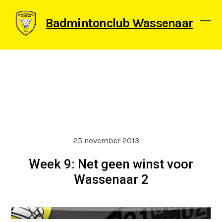
Skip
to
Badmintonclub Wassenaar
content
Ope
Clos
mob
mob
men
men
25 november 2013
Week 9: Net geen winst voor
Wassenaar 2