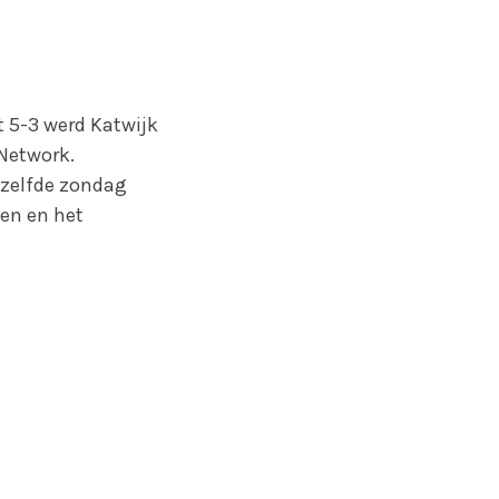
t 5-3 werd Katwijk
 Network.
ezelfde zondag
en en het