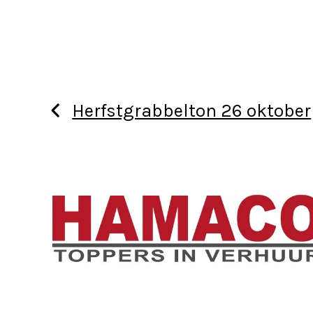
Herfstgrabbelton 26 oktober
Use
the
left
and
right
arrow