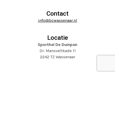
go
buttons
to
Contact
the
info@bcwassenaar.nl
first
slide
Locatie
Sporthal De Duinpan
Dr. Mansveltkade 11
2242 TZ Wassenaar
Website door
Mooijontwerp