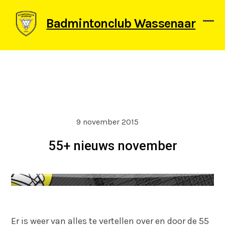
Skip
to
Badmintonclub Wassenaar
content
Ope
Clos
mob
mob
men
men
9 november 2015
55+ nieuws november
Er is weer van alles te vertellen over en door de 55