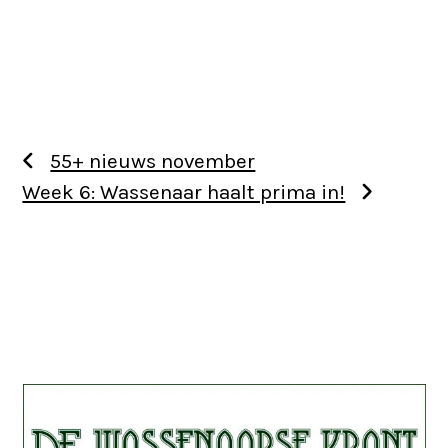
55+ nieuws november
Week 6: Wassenaar haalt prima in!
Use
the
left