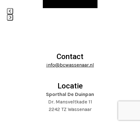
keys
to
access
Press
the
escape
carousel
to
navigation
go
buttons
to
Contact
the
info@bcwassenaar.nl
first
slide
Locatie
Sporthal De Duinpan
Dr. Mansveltkade 11
2242 TZ Wassenaar