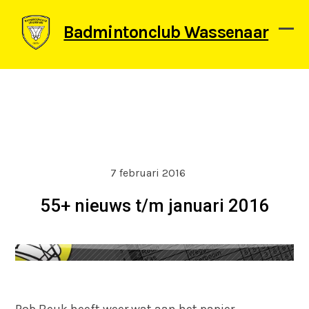
Skip
to
Badmintonclub Wassenaar
content
Ope
Clos
mob
mob
men
men
7 februari 2016
55+ nieuws t/m januari 2016