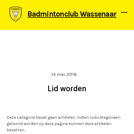
Skip
to
Badmintonclub Wassenaar
content
Ope
Clos
mob
mob
men
men
14 mei 2018
Lid worden
Deze categorie bevat geen artikelen. Indien subcategorieën
getoond worden op deze pagina kunnen deze artikelen
bevatten.