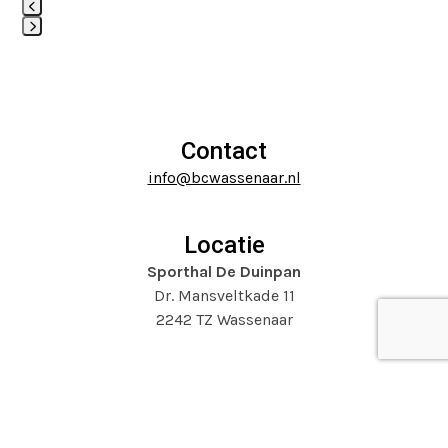
access
Press
the
escape
carousel
to
navigation
go
buttons
to
Contact
the
info@bcwassenaar.nl
first
slide
Locatie
Sporthal De Duinpan
Dr. Mansveltkade 11
2242 TZ Wassenaar