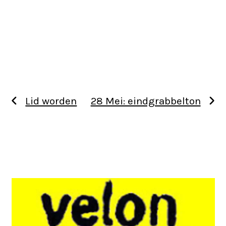
Lid worden
28 Mei: eindgrabbelton
Use
the
left
and