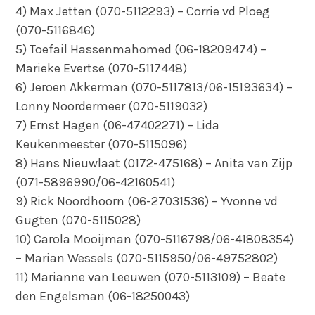
4) Max Jetten (070-5112293) – Corrie vd Ploeg
(070-5116846)
5) Toefail Hassenmahomed (06-18209474) –
Marieke Evertse (070-5117448)
6) Jeroen Akkerman (070-5117813/06-15193634) –
Lonny Noordermeer (070-5119032)
7) Ernst Hagen (06-47402271) – Lida
Keukenmeester (070-5115096)
8) Hans Nieuwlaat (0172-475168) – Anita van Zijp
(071-5896990/06-42160541)
9) Rick Noordhoorn (06-27031536) – Yvonne vd
Gugten (070-5115028)
10) Carola Mooijman (070-5116798/06-41808354)
– Marian Wessels (070-5115950/06-49752802)
11) Marianne van Leeuwen (070-5113109) – Beate
den Engelsman (06-18250043)