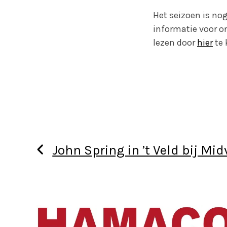
Het seizoen is no
informatie voor on
lezen door
hier
te 
John Spring in ’t Veld bij Mi
Use