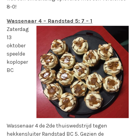
8-0!
Wassenaar 4 – Randstad 5: 7 – 1
Zaterdag
13
oktober
speelde
koploper
BC
Wassenaar 4 de 2de thuiswedstrijd tegen
hekkensluiter Randstad BC 5. Gezien de