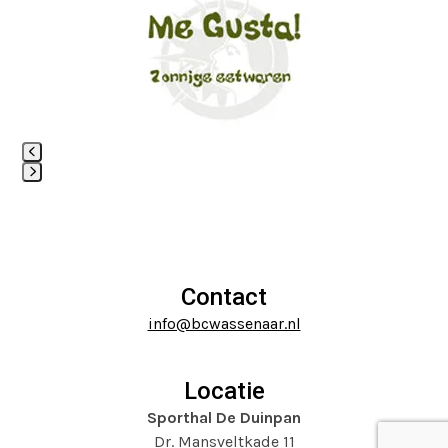
the
navigation
left
buttons
and
right
arrow
keys
to
access
Press
the
escape
carousel
to
navigation
go
buttons
to
Contact
the
info@bcwassenaar.nl
first
slide
Locatie
Sporthal De Duinpan
Dr. Mansveltkade 11