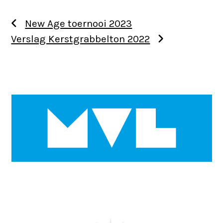
New Age toernooi 2023
Verslag Kerstgrabbelton 2022
Use
the
left
and
right
arrow
keys
to
access
the
Use
carousel