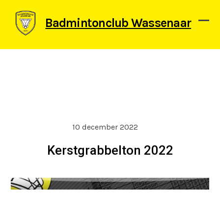
Skip
to
Badmintonclub Wassenaar
content
Ope
Clos
mob
mob
men
men
10 december 2022
Kerstgrabbelton 2022