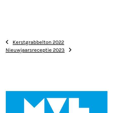
Kerstgrabbelton 2022
Nieuwjaarsreceptie 2023
Use
the
left
and