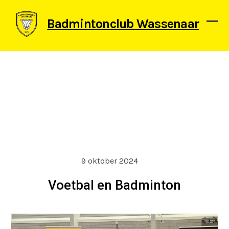
Skip
to
Badmintonclub Wassenaar
content
Ope
Clos
mob
mob
men
men
9 oktober 2024
Voetbal en Badminton