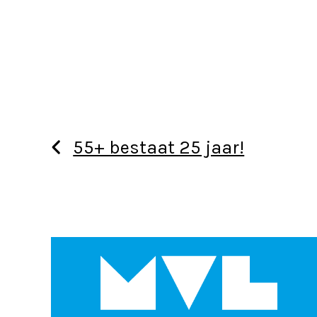
55+ bestaat 25 jaar!
Use
the
left
and