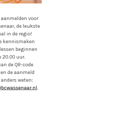
og aanmelden voor
senaar, de leukste
al in de regio!
 je kennismaken
 lessen beginnen
 20.00 uur.
scan de QR-code
 en de aanmeld
s anders weten:
@bcwassenaar.nl
.