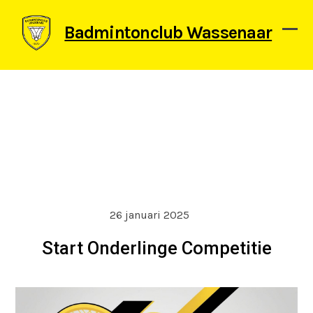
Skip
to
Badmintonclub Wassenaar
content
Ope
Clos
mob
mob
men
men
26 januari 2025
Start Onderlinge Competitie