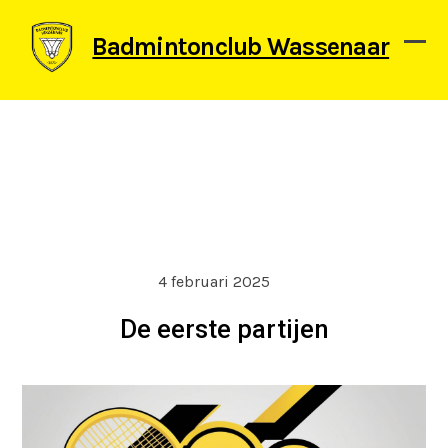
Skip
to
Badmintonclub Wassenaar
content
Ope
Clos
mob
mob
men
men
4 februari 2025
De eerste partijen