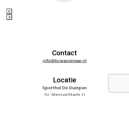
keys
to
access
Press
the
escape
carousel
to
navigation
go
buttons
to
Contact
the
info@bcwassenaar.nl
first
slide
Locatie
Sporthal De Duinpan
Dr. Mansveltkade 11
2242 TZ Wassenaar