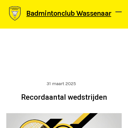
Skip
to
Badmintonclub Wassenaar
content
Ope
Clos
mob
mob
men
men
31 maart 2025
Recordaantal wedstrijden