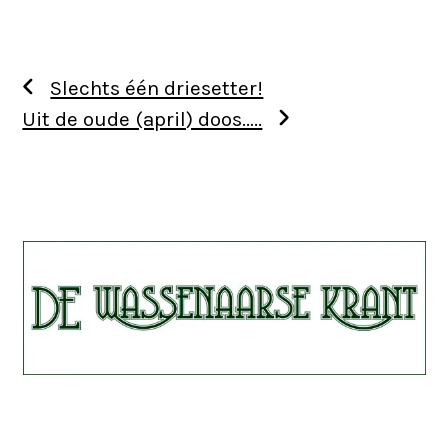
Slechts één driesetter!
Uit de oude (april) doos…..
Use
the
left
and
right
arrow
keys
to
access