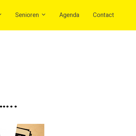
Senioren
Agenda
Contact
…..