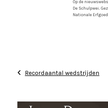
Op de nieuwswebsi
De Schulpwei. Gez
Nationale Erfgoedl
Recordaantal wedstrijden
Use