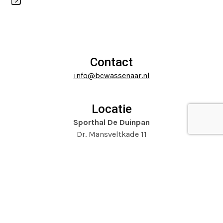
Press
the
escape
carousel
to
navigation
go
buttons
to
Contact
the
info@bcwassenaar.nl
first
slide
Locatie
Sporthal De Duinpan
Dr. Mansveltkade 11
2242 TZ Wassenaar