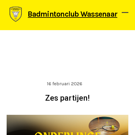
Skip
to
Badmintonclub Wassenaar
content
Ope
Clos
mob
mob
men
men
16 februari 2026
Zes partijen!