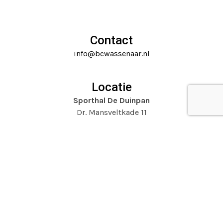
escape
carousel
to
navigation
go
buttons
to
Contact
the
info@bcwassenaar.nl
first
slide
Locatie
Sporthal De Duinpan
Dr. Mansveltkade 11
2242 TZ Wassenaar
Website door
Mooijontwerp