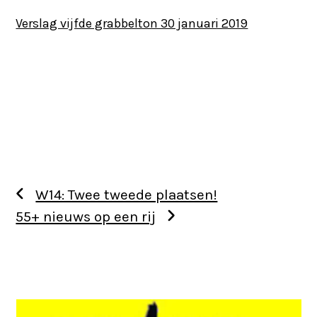
Verslag vijfde grabbelton 30 januari 2019
W14: Twee tweede plaatsen!
55+ nieuws op een rij
Use