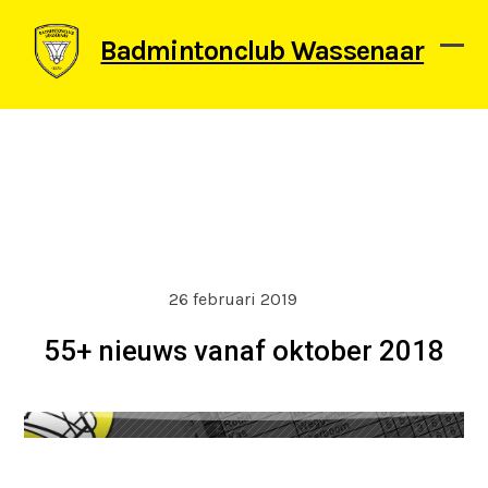
Skip
to
Badmintonclub Wassenaar
content
Ope
Clos
mob
mob
men
men
26 februari 2019
55+ nieuws vanaf oktober 2018